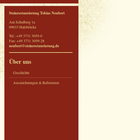
Steinrestaurierung Tobias Neubert
Am Schulberg 1a
09633 Halsbrücke
Tel.: +49 3731 3059-0
Fax: +49 3731 3059-28
neubert@steinrestaurierung.de
Über uns
Geschichte
Auszeichnungen & Referenzen